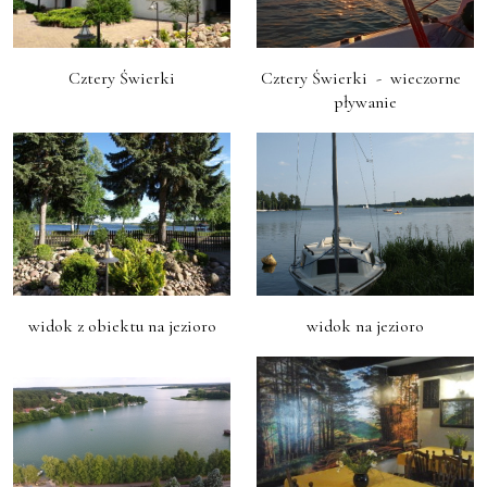
Cztery Świerki
Cztery Świerki  -  wieczorne  
pływanie
widok z obiektu na jezioro
widok na jezioro