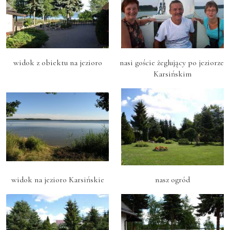
widok z obiektu na jezioro
nasi goście żeglujący po jeziorze 
Karsińskim
widok na jezioro Karsińskie
nasz ogród