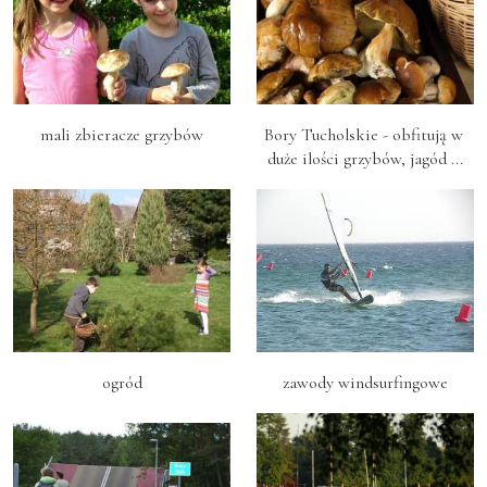
mali zbieracze grzybów
Bory Tucholskie - obfitują w 
duże ilości grzybów, jagód ...
ogród
zawody windsurfingowe