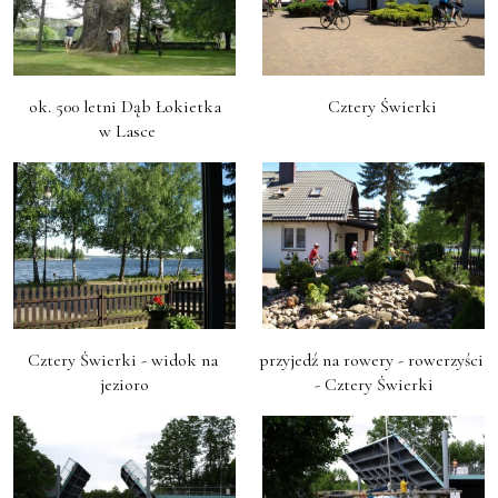
ok. 500 letni Dąb Łokietka

     Cztery Świerki 
 w Lasce
Cztery Świerki - widok na 
przyjedź na rowery - rowerzyści 
jezioro
- Cztery Świerki