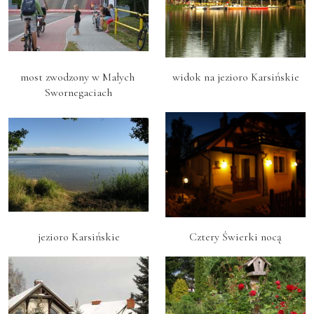
most zwodzony w Małych 
widok na jezioro Karsińskie
Swornegaciach
jezioro Karsińskie
Cztery Świerki nocą