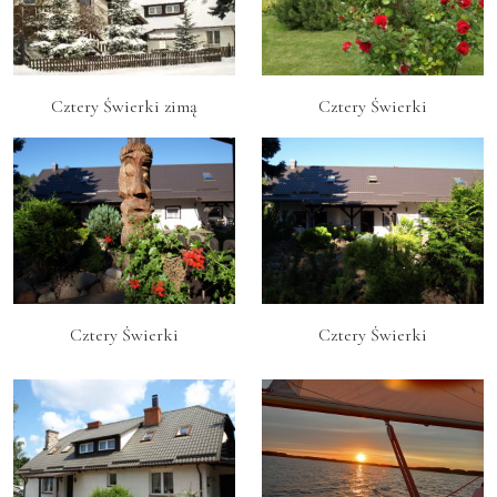
Cztery Świerki zimą
Cztery Świerki
Cztery Świerki
Cztery Świerki